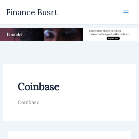
Skip
Finance Busrt
to
Mai
content
Men
Coinbase
Coinbase