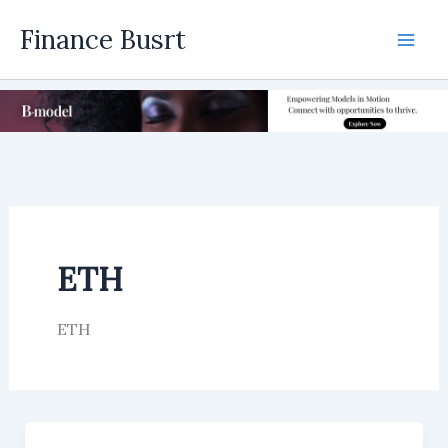
Skip
Finance Busrt
to
Mai
content
Men
ETH
ETH