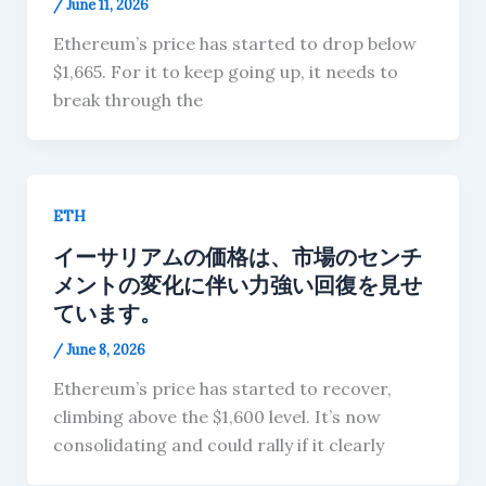
/
June 11, 2026
Ethereum’s price has started to drop below
$1,665. For it to keep going up, it needs to
break through the
ETH
イーサリアムの価格は、市場のセンチ
メントの変化に伴い力強い回復を見せ
ています。
/
June 8, 2026
Ethereum’s price has started to recover,
climbing above the $1,600 level. It’s now
consolidating and could rally if it clearly