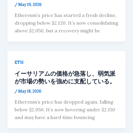
/
May 19, 2026
Ethereum’s price has started a fresh decline,
dropping below $2,120. It’s now consolidating
above $2,050, but a recovery might be
ETH
イーサリアムの価格が急落し、弱気派
が市場の勢いを強めに支配している。
/
May 18, 2026
Ethereum’s price has dropped again, falling
below $2,050. It’s now hovering under $2,150
and may have a hard time bouncing