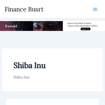
Skip
Finance Busrt
to
Mai
content
Men
Shiba Inu
Shiba Inu